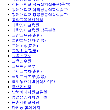
강원대학교 공동실험실습관(춘천)
강원대학교 삼척공동실험실습관
강원대학교 강릉공동실험실습관
공학교육혁신센터
과학영재교육원
과학영재교육원 강릉분원
교양교육원(춘천)
교양교육센터(강릉)
교원초빙(춘천)
교원초빙(강릉)
교육연구소
교육연수원
교육혁신본부
국제교류처(춘천)
국제교류본부(강릉)
국제농촌개발협력사업단
글쓰기센터
남북바다자원교류원
농업생명과학연구원
농촌사회교육원
다전공 홈페이지