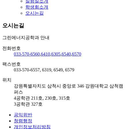
실험실소개
학생회소개
오시는길
오시는길
그린에너지공학과 안내
전화번호
033-570-6560
,
6410
,
6305
,
6540
,
6570
팩스번호
033-570-6557, 6319, 6549, 6579
위치
강원특별자치도 삼척시 중앙로 346 강원대학교 삼척캠
퍼스
4공학관 211호, 230호, 315호
3공학관 327호
공익위반
청렴행정
개인정보처리방침