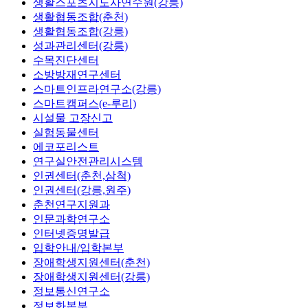
생활스포츠지도사연수원(강릉)
생활협동조합(춘천)
생활협동조합(강릉)
성과관리센터(강릉)
수목진단센터
소방방재연구센터
스마트인프라연구소(강릉)
스마트캠퍼스(e-루리)
시설물 고장신고
실험동물센터
에코포리스트
연구실안전관리시스템
인권센터(춘천,삼척)
인권센터(강릉,원주)
춘천연구지원과
인문과학연구소
인터넷증명발급
입학안내/입학본부
장애학생지원센터(춘천)
장애학생지원센터(강릉)
정보통신연구소
정보화본부