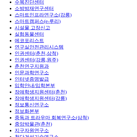
수목진단센터
소방방재연구센터
스마트인프라연구소(강릉)
스마트캠퍼스(e-루리)
시설물 고장신고
실험동물센터
에코포리스트
연구실안전관리시스템
인권센터(춘천,삼척)
인권센터(강릉,원주)
춘천연구지원과
인문과학연구소
인터넷증명발급
입학안내/입학본부
장애학생지원센터(춘천)
장애학생지원센터(강릉)
정보통신연구소
정보화본부
중독과 트라우마 회복연구소(삼척)
중앙박물관(춘천)
지구자원연구소
첨단건설기술연구소