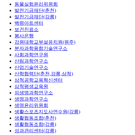
동물실험윤리위원회
발전기금재단(춘천)
발전기금재단(강릉)
백령아트센터
보건진료소
봉사은행
강원대학교부설유치원(원주)
분자과학융합기술연구소
사회과학연구원
산림과학연구소
산업기술연구소
산학협력단(춘천,강릉,삼척)
삼척공학교육혁신센터
삼척평생교육원
의생명과학연구소
생명과학연구소
생명윤리위원회
생활스포츠지도사연수원(강릉)
생활협동조합(춘천)
생활협동조합(강릉)
성과관리센터(강릉)