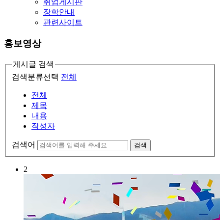
취업게시판
장학안내
관련사이트
홍보영상
게시글 검색
검색분류선택
전체
전체
제목
내용
작성자
검색어
검색
2