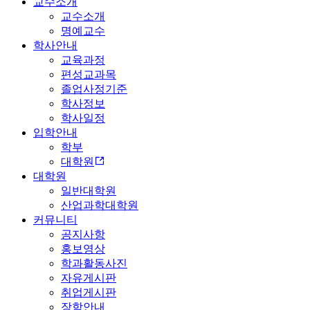
교수소개
교수소개
명예교수
학사안내
교육과정
편성교과목
졸업사정기준
학사정보
학사일정
입학안내
학부
대학원
대학원
일반대학원
산업과학대학원
커뮤니티
공지사항
홍보영상
학과활동사진
자유게시판
취업게시판
장학안내